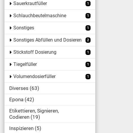
Sauerkrautfüller
1
Schlauchbeutelmaschine
1
Sonstiges
1
Sonstiges Abfüllen und Dosieren
2
Stickstoff Dosierung
1
Tiegelfüller
1
Volumendosierfüller
1
Diverses
63
Epona
42
Etikettieren, Signieren,
Codieren
19
Inspizieren
5