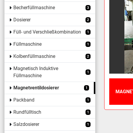
Becherfüllmaschine
3
Dosierer
2
Füll- und Verschließkombination
1
Füllmaschine
1
Kolbenfüllmaschine
2
Magnetisch Induktive
1
Füllmaschine
Magnetventildosierer
1
MAGNET
Packband
1
Rundfülltisch
1
Salzdosierer
1