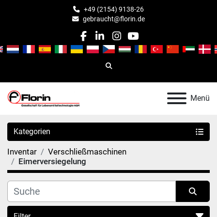
+49 (2154) 9138-26
gebraucht@florin.de
facebook
linkedin
instagram
youtube
Suche
Menü
Kategorien
Inventar
Verschließmaschinen
Eimerversiegelung
Filter