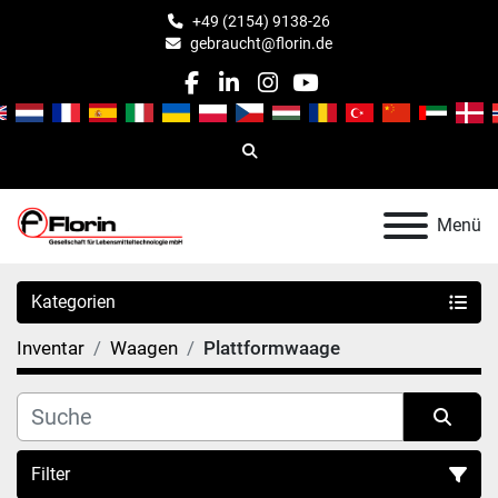
+49 (2154) 9138-26
gebraucht@florin.de
facebook
linkedin
instagram
youtube
Suche
Menü
Kategorien
Inventar
Waagen
Plattformwaage
Filter