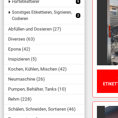
Haftetikettierer
9
Sonstiges Etikettieren, Signieren,
2
Codieren
Abfüllen und Dosieren
27
Diverses
63
Epona
42
Inspizieren
5
Kochen, Kühlen, Mischen
42
Neumaschine
26
ETIKET
Pumpen, Behälter, Tanks
10
Rehm
228
Schälen, Schneiden, Sortieren
46