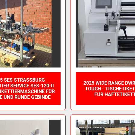
5 SES STRASSBURG E
2025 WIDE RANGE DW
ER SERVICE SES-120-II H
TOUCH - TISCHETIKE
KETTIERMASCHINE FÜR E
FÜR HAFTETIKET
 UND RUNDE GEBINDE