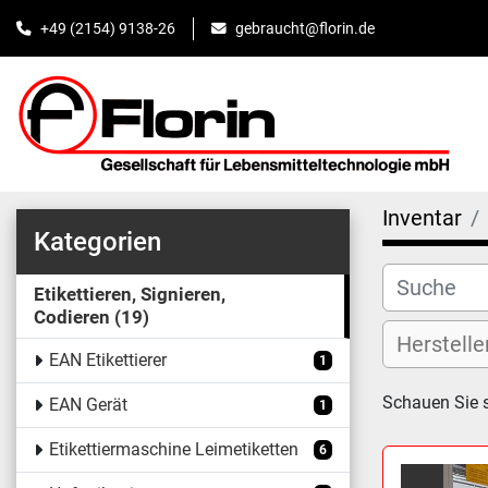
+49 (2154) 9138-26
gebraucht@florin.de
Inventar
Kategorien
Etikettieren, Signieren,
Codieren
19
EAN Etikettierer
1
Schauen Sie 
EAN Gerät
1
Etikettiermaschine Leimetiketten
6