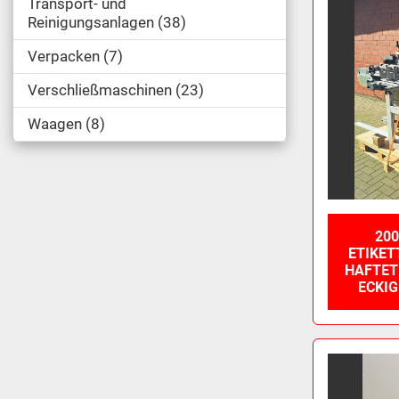
Transport- und
Reinigungsanlagen
38
Verpacken
7
Verschließmaschinen
23
Waagen
8
200
TIKETTI
AFTETI
CKIGE