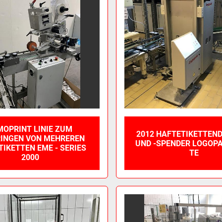
MOPRINT LINIE ZUM
2012 HAFTETIKETTEN
INGEN VON MEHREREN
UND -SPENDER LOGOPAK
IKETTEN EME - SERIES
TE
2000