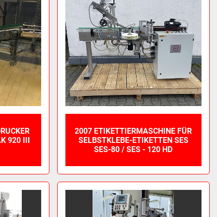
DRUCKER
2007 ETIKETTIERMASCHINE FÜR
 920 III
SELBSTKLEBE-ETIKETTEN SES
SES-80 / SES - 120 HD