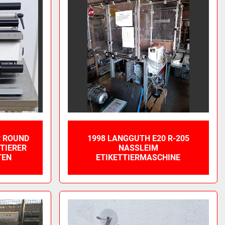
R ROUND
1998 LANGGUTH E20 R-205
TTIERER
NASSLEIM
TEN
ETIKETTIERMASCHINE