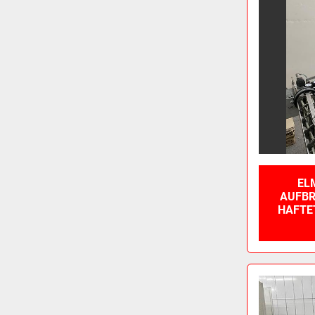
EL
AUFBR
HAFTET