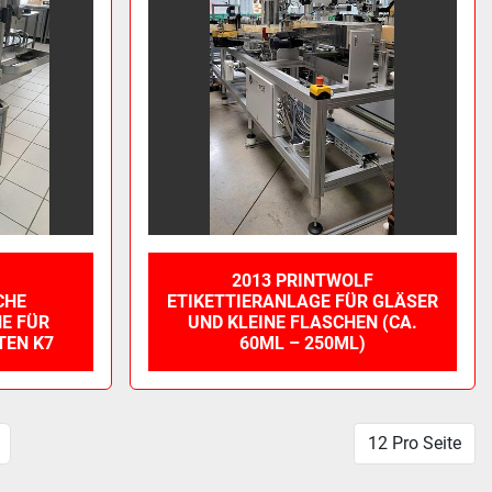
2013 PRINTWOLF
CHE
ETIKETTIERANLAGE FÜR GLÄSER
E FÜR
UND KLEINE FLASCHEN (CA.
TEN K7
60ML – 250ML)
12 Pro Seite