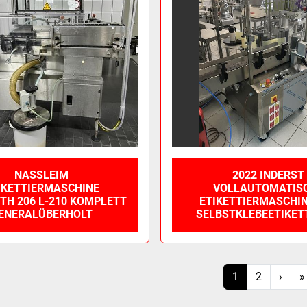
NASSLEIM
2022 INDERST
IKETTIERMASCHINE
VOLLAUTOMATIS
TH 206 L-210 KOMPLETT
ETIKETTIERMASCHIN
ENERALÜBERHOLT
SELBSTKLEBEETIKET
1
2
›
»