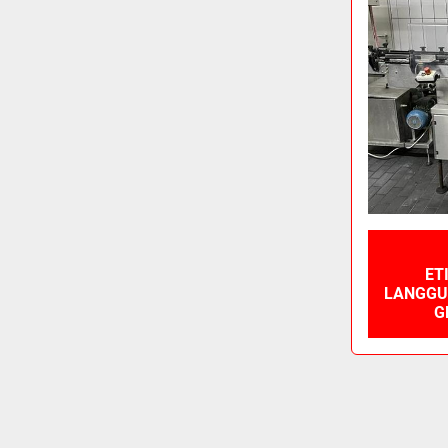
ET
LANGGU
G