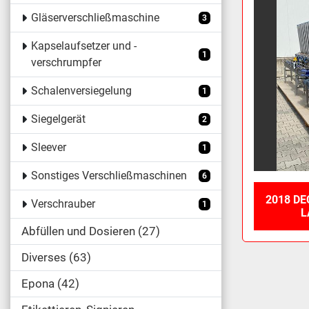
Gläserverschließmaschine
3
Kapselaufsetzer und -
1
verschrumpfer
Schalenversiegelung
1
Siegelgerät
2
Sleever
1
Sonstiges Verschließmaschinen
6
2018 D
Verschrauber
1
L
Abfüllen und Dosieren
27
Diverses
63
Epona
42