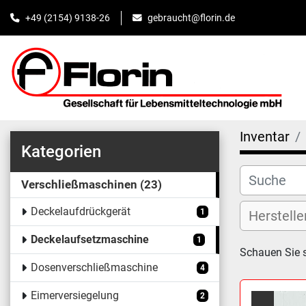
+49 (2154) 9138-26
gebraucht@florin.de
Inventar
Kategorien
Verschließmaschinen
23
Deckelaufdrückgerät
1
Deckelaufsetzmaschine
1
Schauen Sie 
Dosenverschließmaschine
4
Eimerversiegelung
2