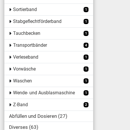
Sortierband
1
Stabgeflechtförderband
1
Tauchbecken
1
Transportbänder
4
Verleseband
1
Vorwäsche
1
Waschen
1
Wende- und Ausblasmaschine
1
Z-Band
2
Abfüllen und Dosieren
27
Diverses
63