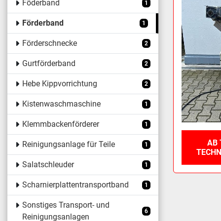
Föderband
1
Förderband
1
Förderschnecke
2
Gurtförderband
2
Hebe Kippvorrichtung
2
Kistenwaschmaschine
1
Klemmbackenförderer
1
AB 
Reinigungsanlage für Teile
1
TECHN
Salatschleuder
1
Scharnierplattentransportband
1
Sonstiges Transport- und
6
Reinigungsanlagen