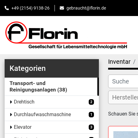
+49 (2154) 9138-26
gebraucht@florin.de
Inventar
Kategorien
Transport- und
Reinigungsanlagen
38
Drehtisch
2
Schauen Sie 
Durchlaufwaschmaschine
1
Elevator
3