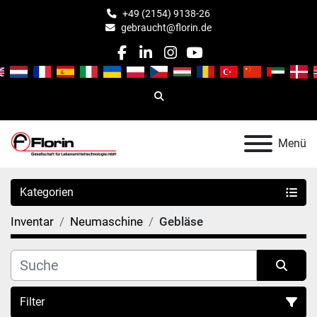
+49 (2154) 9138-26
gebraucht@florin.de
facebook
linkedin
instagram
youtube
Suche
Menü
Kategorien
Inventar
Neumaschine
Gebläse
Filter