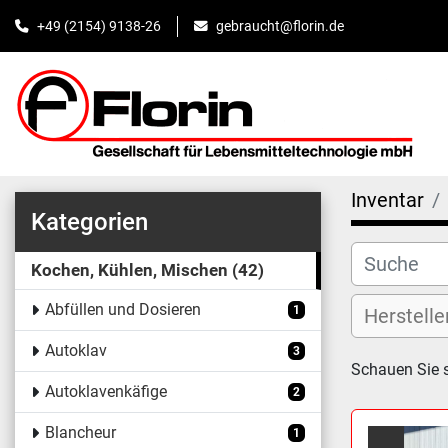
+49 (2154) 9138-26
gebraucht@florin.de
Inventar
Kategorien
Kochen, Kühlen, Mischen
42
Abfüllen und Dosieren
1
Autoklav
3
Schauen Sie 
Autoklavenkäfige
2
Blancheur
1