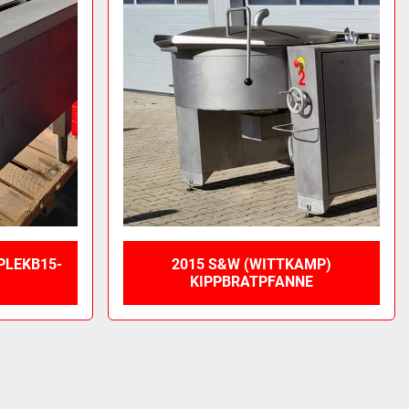
PLEKB15-
2015 S&W (WITTKAMP)
KIPPBRATPFANNE