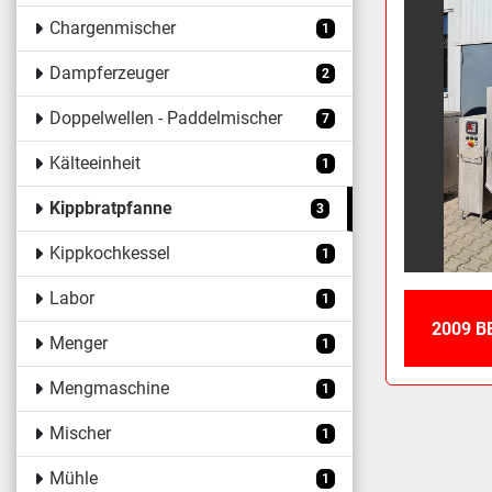
Chargenmischer
1
Dampferzeuger
2
Doppelwellen - Paddelmischer
7
Kälteeinheit
1
Kippbratpfanne
3
Kippkochkessel
1
Labor
1
2009 B
Menger
1
Mengmaschine
1
Mischer
1
Mühle
1