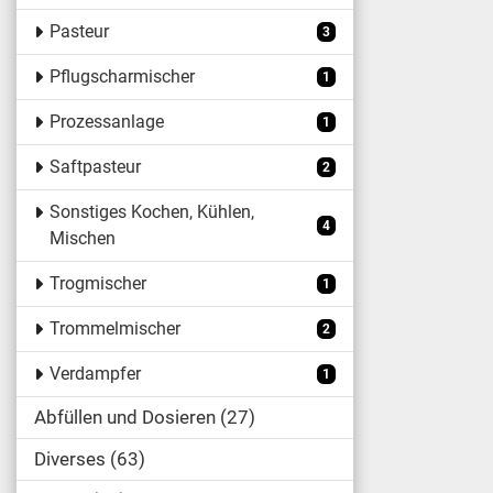
Pasteur
3
Pflugscharmischer
1
Prozessanlage
1
Saftpasteur
2
Sonstiges Kochen, Kühlen,
4
Mischen
Trogmischer
1
Trommelmischer
2
Verdampfer
1
Abfüllen und Dosieren
27
Diverses
63