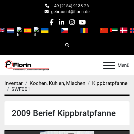
+49 (2154) 9138-26
gebraucht@florin.de
facebook
linkedin
instagram
youtube
Suche
Menü
Inventar
Kochen, Kühlen, Mischen
Kippbratpfanne
SWF001
2009 Berief Kippbratpfanne