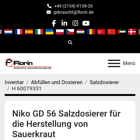
+49 (2154) 9138-26
gebraucht@florin.de
facebook
linkedin
instagram
youtube
Suche
Menü
Inventar
Abfüllen und Dosieren
Salzdosierer
H 60079331
Niko GD 56 Salzdosierer für
die Herstellung von
Sauerkraut