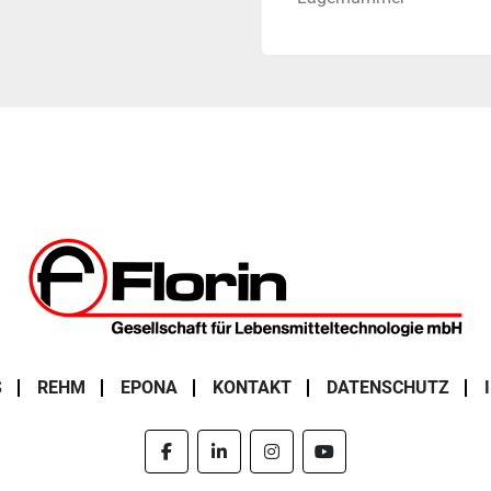
S
REHM
EPONA
KONTAKT
DATENSCHUTZ
facebook
linkedin
instagram
youtube