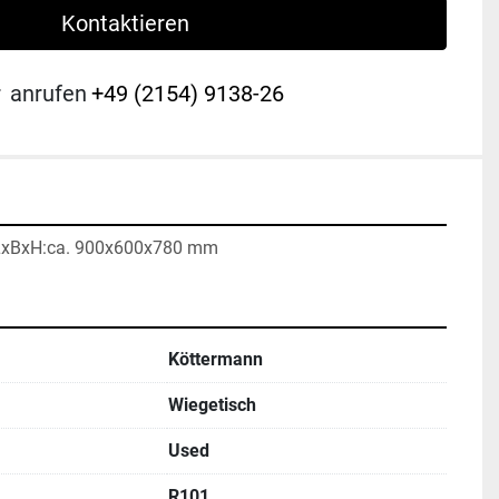
Kontaktieren
r
anrufen
+49 (2154) 9138-26
LxBxH:ca. 900x600x780 mm
Köttermann
Wiegetisch
Used
R101