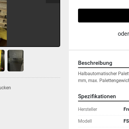
ode
Beschreibung
Halbautomatischer Palett
mm, max. Palettengewich
ucken
Spezifikationen
Hersteller
F
Modell
FS