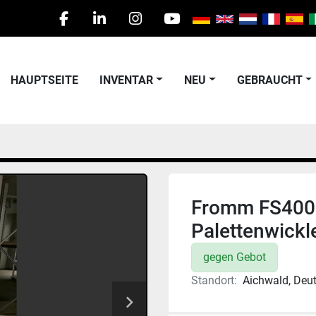
facebook
linkedin
instagram
youtube
HAUPTSEITE
INVENTAR
NEU
GEBRAUCHT
Fromm FS400 
Palettenwickl
gegen Gebot
Standort:
Aichwald, Deu