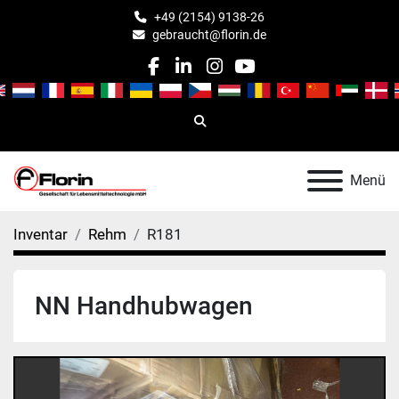
+49 (2154) 9138-26
gebraucht@florin.de
facebook
linkedin
instagram
youtube
Suche
Menü
Inventar
Rehm
R181
NN Handhubwagen