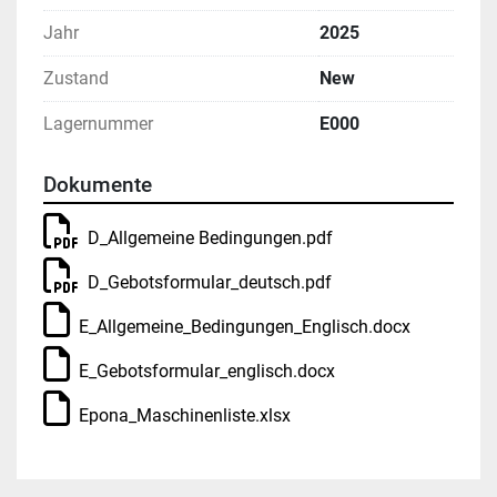
Ihrer Gebote können Sie weiter unten mit den 
entsprechenden Links herunterladen.
Jahr
2025
Zustand
New
Lagernummer
E000
Dokumente
D_Allgemeine Bedingungen.pdf
D_Gebotsformular_deutsch.pdf
E_Allgemeine_Bedingungen_Englisch.docx
E_Gebotsformular_englisch.docx
Epona_Maschinenliste.xlsx