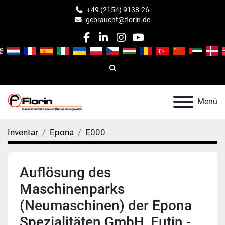
+49 (2154) 9138-26
gebraucht@florin.de
facebook
linkedin
instagram
youtube
Suche
Menü
Inventar
Epona
E000
Auflösung des
Maschinenparks
(Neumaschinen) der Epona
Spezialitäten GmbH, Eutin -