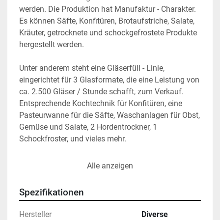
werden. Die Produktion hat Manufaktur - Charakter. 
Es können Säfte, Konfitüren, Brotaufstriche, Salate, 
Kräuter, getrocknete und schockgefrostete Produkte 
hergestellt werden.
Unter anderem steht eine Gläserfüll - Linie, 
eingerichtet für 3 Glasformate, die eine Leistung von 
ca. 2.500 Gläser / Stunde schafft, zum Verkauf. 
Entsprechende Kochtechnik für Konfitüren, eine 
Pasteurwanne für die Säfte, Waschanlagen für Obst, 
Gemüse und Salate, 2 Hordentrockner, 1 
Schockfroster, und vieles mehr.
Hier kommen Sie zur Maschinenliste:
Alle anzeigen
https://www.florin-machines.com/epona
Spezifikationen
Eine kurze Übersichtsliste in Exel, die Allgemeinen 
Bedingungen und das Gebotsblatt zum Abgeben 
Hersteller
Diverse