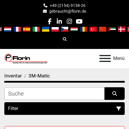
+49 (2154) 9138-26
gebraucht@florin.de
facebook
linkedin
instagram
youtube
Suche
Menü
Inventar
3M-Matic
Filter
Alle Kategorien