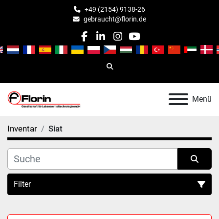
+49 (2154) 9138-26
gebraucht@florin.de
facebook
linkedin
instagram
youtube
Suche
Menü
Inventar
Siat
Filter
Alle Kategorien