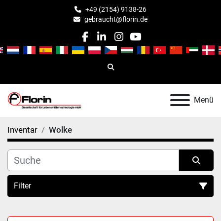
+49 (2154) 9138-26
gebraucht@florin.de
facebook
linkedin
instagram
youtube
Suche
Menü
Inventar
Wolke
Filter
Alle Kategorien