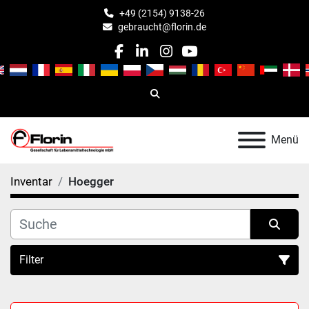
+49 (2154) 9138-26
gebraucht@florin.de
facebook
linkedin
instagram
youtube
Suche
Menü
Inventar
Hoegger
Filter
Alle Kategorien